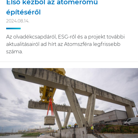
Első kézből az atomerőmű
építéséről
2024.08.14.
Az olvadékcsapdáról, ESG-ről és a projekt további
aktualitásairól ad hírt az Atomszféra legfrissebb
száma.