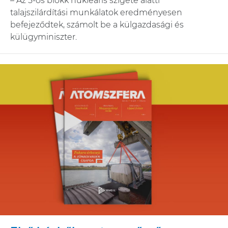
– Az 5-ös blokk nukleáris szigete alatti
talajszilárdítási munkálatok eredményesen
befejeződtek, számolt be a külgazdasági és
külügyminiszter.