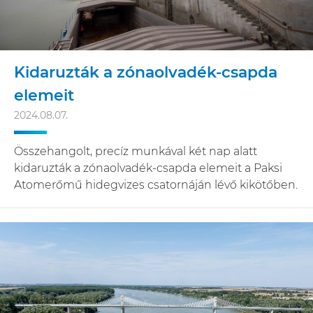
Kidaruzták a zónaolvadék-csapda
elemeit
2024.08.07.
Összehangolt, precíz munkával két nap alatt
kidaruzták a zónaolvadék-csapda elemeit a Paksi
Atomerőmű hidegvizes csatornáján lévő kikötőben.