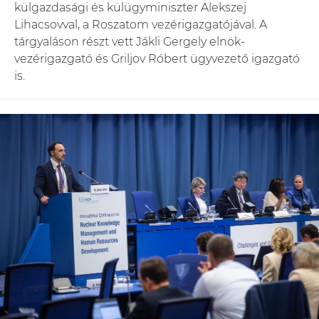
külgazdasági és külügyminiszter Alekszej
Lihacsovval, a Roszatom vezérigazgatójával. A
tárgyaláson részt vett Jákli Gergely elnök-
vezérigazgató és Griljov Róbert ügyvezető igazgató
is.