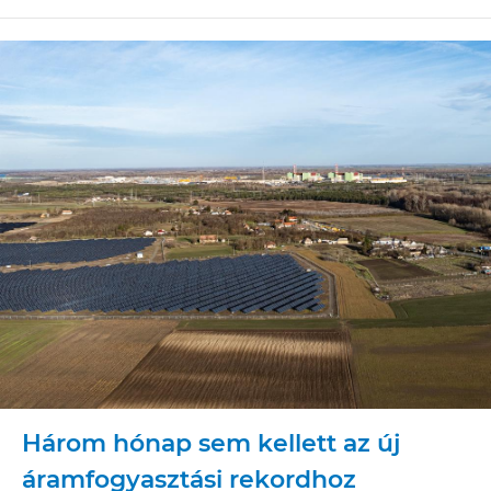
Három hónap sem kellett az új
áramfogyasztási rekordhoz