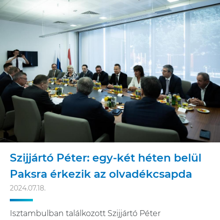
Szijjártó Péter: egy-két héten belül
Paksra érkezik az olvadékcsapda
2024.07.18.
Isztambulban találkozott Szijjártó Péter