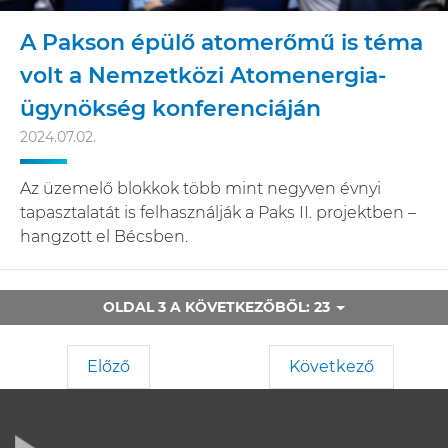
A Pakson épülő atomerőmű is téma
volt a Nemzetközi Atomenergia-
ügynökség konferenciáján
2024.07.02.
Az üzemelő blokkok több mint negyven évnyi
tapasztalatát is felhasználják a Paks II. projektben –
hangzott el Bécsben.
OLDAL 3 A KÖVETKEZŐBŐL: 23
Előző
Következő