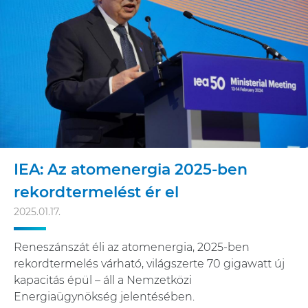
IEA: Az atomenergia 2025-ben
rekordtermelést ér el
2025.01.17.
Reneszánszát éli az atomenergia, 2025-ben
rekordtermelés várható, világszerte 70 gigawatt új
kapacitás épül – áll a Nemzetközi
Energiaügynökség jelentésében.