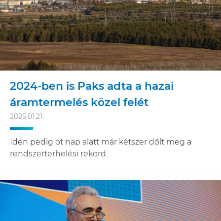
2024-ben is Paks adta a hazai
áramtermelés közel felét
2025.01.21.
Idén pedig öt nap alatt már kétszer dőlt meg a
rendszerterhelési rekord.