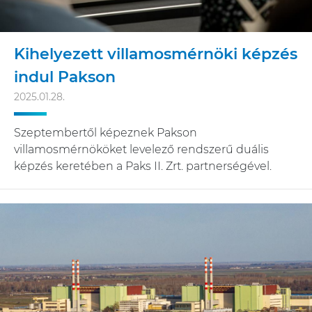
Kihelyezett villamosmérnöki képzés
indul Pakson
2025.01.28.
Szeptembertől képeznek Pakson
villamosmérnököket levelező rendszerű duális
képzés keretében a Paks II. Zrt. partnerségével.