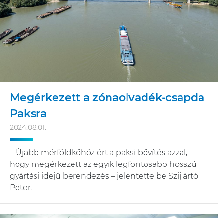
Megérkezett a zónaolvadék-csapda
Paksra
2024.08.01.
– Újabb mérföldkőhöz ért a paksi bővítés azzal,
hogy megérkezett az egyik legfontosabb hosszú
gyártási idejű berendezés – jelentette be Szijjártó
Péter.